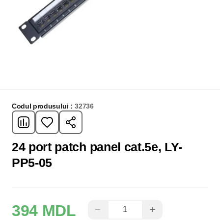
Codul produsului :
32736
24 port patch panel cat.5e, LY-
PP5-05
394 MDL
−
+