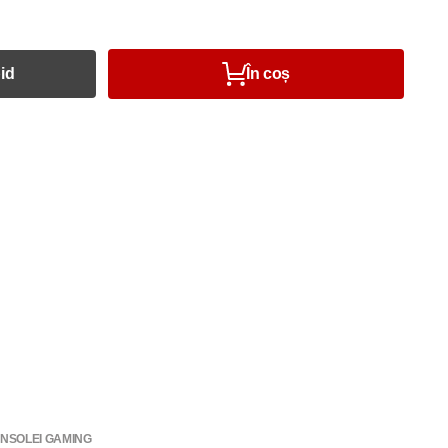
id
În coș
NSOLEI GAMING