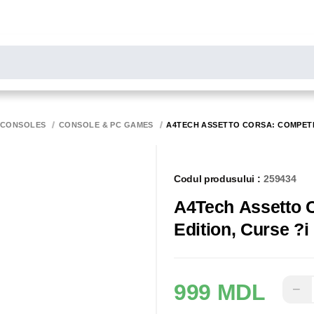
LARE
Toate rezultatele căutării [0 de produse]
MONITOARE
SCANERE
BIROTICA
 CONSOLES
CONSOLE & PC GAMES
A4TECH ASSETTO CORSA: COMPETIZ
Codul produsului :
259434
A4Tech Assetto C
Edition, Curse ?i
999 MDL
−