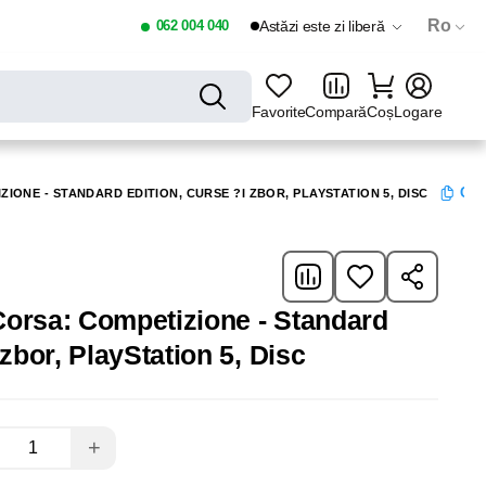
Ro
062 004 040
Astăzi este zi liberă
Favorite
Compară
Coș
Logare
Copi
IONE - STANDARD EDITION, CURSE ?I ZBOR, PLAYSTATION 5, DISC
orsa: Competizione - Standard
 zbor, PlayStation 5, Disc
+