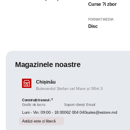
Curse ?i zbor
FORMAT MEDIA
Disc
Magazinele noastre
Chișinău
Bulevardul Ștefan cel Mare și Sfînt 3
Construiți traseul
Grafic de lucru
Suport clienți
Email
Luni - Vin: 09:00 - 18:00
062 004 040
sales@estore.md
Astăzi este zi liberă