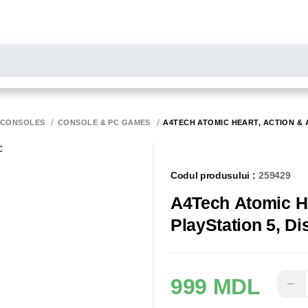
LARE
Toate rezultatele căutării [0 de produse]
MONITOARE
SCANERE
BIROTICA
 CONSOLES
CONSOLE & PC GAMES
A4TECH ATOMIC HEART, ACTION & 
Codul produsului :
259429
A4Tech Atomic He
PlayStation 5, Di
999 MDL
−