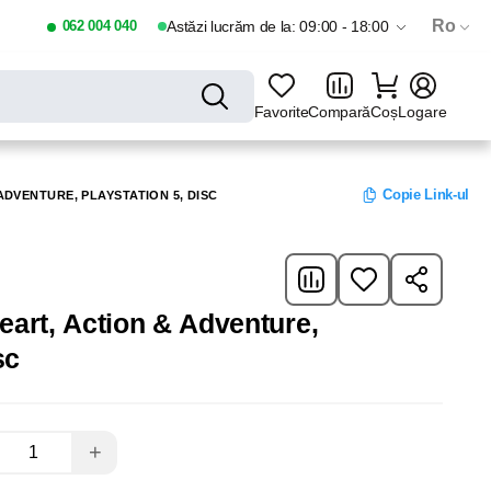
Ro
062 004 040
Astăzi lucrăm de la: 09:00 - 18:00
Favorite
Compară
Coș
Logare
Copie Link-ul
ADVENTURE, PLAYSTATION 5, DISC
art, Action & Adventure,
sc
+