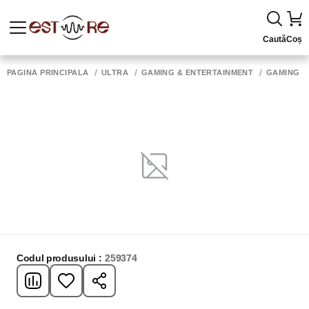
Caută
Coș
PAGINA PRINCIPALĂ
ULTRA
GAMING & ENTERTAINMENT
GAMING 
Codul produsului :
259374