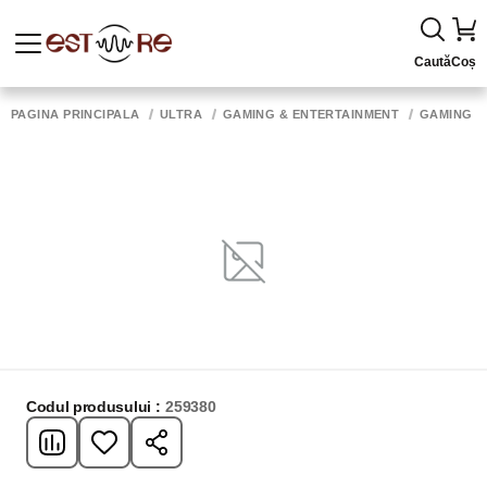
Caută
Coș
PAGINA PRINCIPALĂ
ULTRA
GAMING & ENTERTAINMENT
GAMING 
Codul produsului :
259380