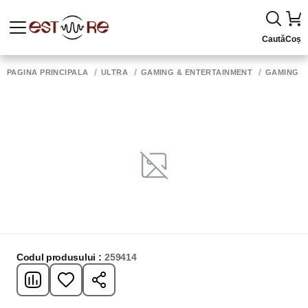
Caută
Coș
PAGINA PRINCIPALĂ
ULTRA
GAMING & ENTERTAINMENT
GAMING 
Codul produsului :
259414