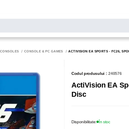
LARE
Toate rezultatele căutării [0 de produse]
MONITOARE
SCANERE
BIROTICA
 CONSOLES
CONSOLE & PC GAMES
ACTIVISION EA SPORTS - FC26, SPO
Codul produsului :
240576
ActiVision EA Spo
Disc
Disponibilitate:
În stoc