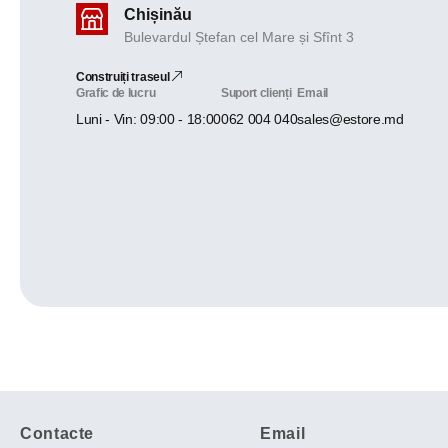
Chișinău
Bulevardul Ștefan cel Mare și Sfînt 3
Construiți traseul
Grafic de lucru
Suport clienți
Email
Luni - Vin: 09:00 - 18:00
062 004 040
sales@estore.md
Contacte
Email