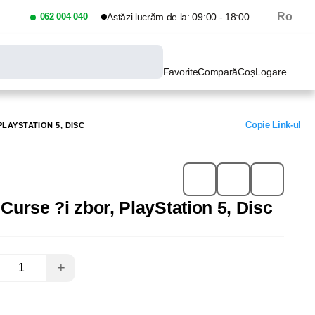
Ro
062 004 040
Astăzi lucrăm de la: 09:00 - 18:00
Favorite
Compară
Coș
Logare
Copie Link-ul
PLAYSTATION 5, DISC
 Curse ?i zbor, PlayStation 5, Disc
+