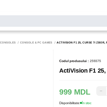
LARE
Toate rezultatele căutării [0 de produse]
MONITOARE
SCANERE
BIROTICA
 CONSOLES
CONSOLE & PC GAMES
ACTIVISION F1 25, CURSE ?I ZBOR, 
Codul produsului :
259375
ActiVision F1 25,
999 MDL
−
Disponibilitate:
În stoc