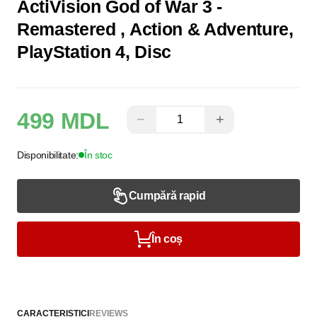
ActiVision God of War 3 -
Remastered , Action & Adventure,
PlayStation 4, Disc
499 MDL
−
+
Disponibilitate:
În stoc
Cumpără rapid
În coș
CARACTERISTICI
REVIEWS