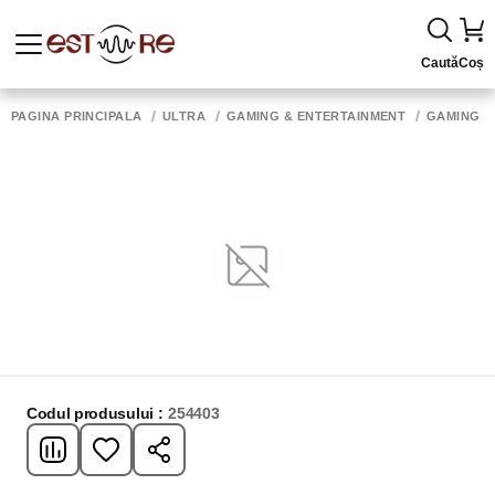
Caută
Coș
PAGINA PRINCIPALĂ
ULTRA
GAMING & ENTERTAINMENT
GAMING 
Codul produsului :
254403