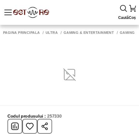
Caută
Coș
PAGINA PRINCIPALĂ
ULTRA
GAMING & ENTERTAINMENT
GAMING 
Codul produsului :
257330