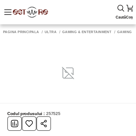
Caută
Coș
PAGINA PRINCIPALĂ
ULTRA
GAMING & ENTERTAINMENT
GAMING 
Codul produsului :
257525