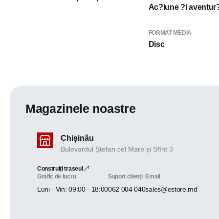
Ac?iune ?i aventur
FORMAT MEDIA
Disc
Magazinele noastre
Chișinău
Bulevardul Ștefan cel Mare și Sfînt 3
Construiți traseul
Grafic de lucru
Suport clienți
Email
Luni - Vin: 09:00 - 18:00
062 004 040
sales@estore.md