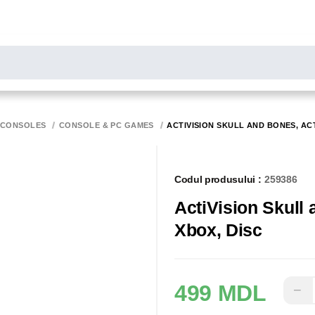
LARE
Toate rezultatele căutării [0 de produse]
MONITOARE
SCANERE
BIROTICA
 CONSOLES
CONSOLE & PC GAMES
ACTIVISION SKULL AND BONES, AC
Codul produsului :
259386
ActiVision Skull
Xbox, Disc
499 MDL
−