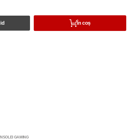
id
În coș
NSOLEI GAMING