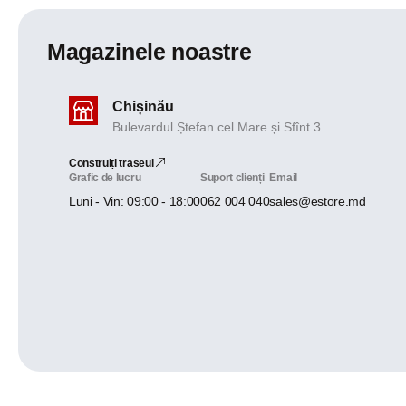
Magazinele noastre
Chișinău
Bulevardul Ștefan cel Mare și Sfînt 3
Construiți traseul
Grafic de lucru
Suport clienți
Email
Luni - Vin: 09:00 - 18:00
062 004 040
sales@estore.md