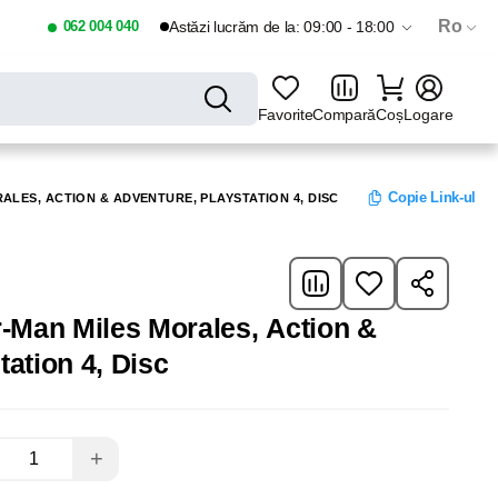
Ro
062 004 040
Astăzi lucrăm de la: 09:00 - 18:00
Favorite
Compară
Coș
Logare
Copie Link-ul
ALES, ACTION & ADVENTURE, PLAYSTATION 4, DISC
r-Man Miles Morales, Action &
ation 4, Disc
+