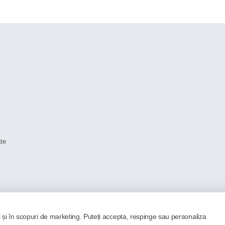
ate
l și în scopuri de marketing. Puteți accepta, respinge sau personaliza