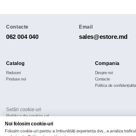
Contacte
Email
062 004 040
sales@estore.md
Catalog
Compania
Reduceri
Despre noi
Produse noi
Contacte
Politica de confidențialit
Setări cookie-uri
Politica de cookie-uri
Noi folosim cookie-uri
Folosim cookie-uri pentru a îmbunătăți experiența dvs., a analiza traficu
© 2013 – 2026 ECOM