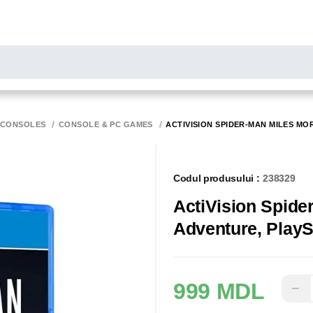
LARE
Toate rezultatele căutării [0 de produse]
MONITOARE
SCANERE
BIROTICA
 CONSOLES
CONSOLE & PC GAMES
ACTIVISION SPIDER-MAN MILES MOR
Codul produsului :
238329
ActiVision Spide
Adventure, PlaySt
999 MDL
−