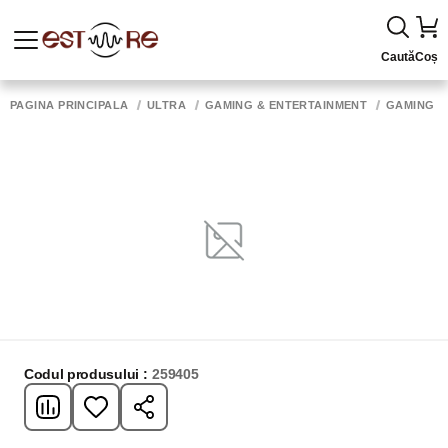
Caută
Coș
PAGINA PRINCIPALĂ
ULTRA
GAMING & ENTERTAINMENT
GAMING 
Codul produsului :
259405