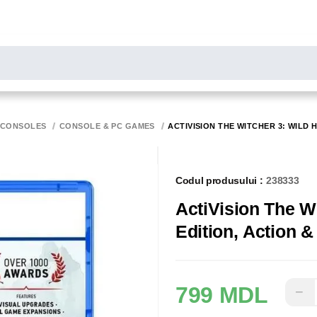
LARE
Toate rezultatele căutării [0 de produse]
MONITOARE
SCANERE
BIROTICA
 CONSOLES
CONSOLE & PC GAMES
ACTIVISION THE WITCHER 3: WILD 
Codul produsului :
238333
ActiVision The W
Edition, Action &
799 MDL
−