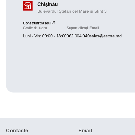
Chișinău
Bulevardul Ștefan cel Mare și Sfînt 3
Construiți traseul
Grafic de lucru
Suport clienți
Email
Luni - Vin: 09:00 - 18:00
062 004 040
sales@estore.md
Contacte
Email