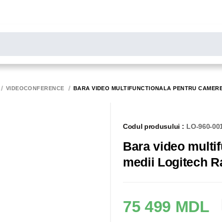
LARE
Toate rezultatele căutării [0 de produse]
MONITOARE
SCANERE
BIROTICA
VIDEOCONFERENCE
BARA VIDEO MULTIFUNCTIONALA PENTRU CAMERE M
Codul produsului :
LO-960-00
Bara video multif
medii Logitech Ra
75 499 MDL