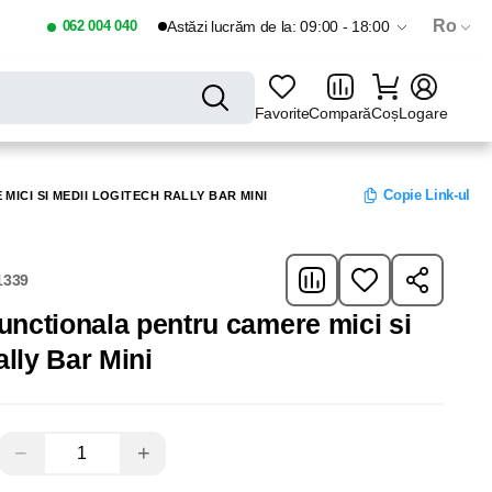
Ro
062 004 040
Astăzi lucrăm de la: 09:00 - 18:00
Favorite
Compară
Coș
Logare
Copie Link-ul
ICI SI MEDII LOGITECH RALLY BAR MINI
1339
unctionala pentru camere mici si
lly Bar Mini
−
+