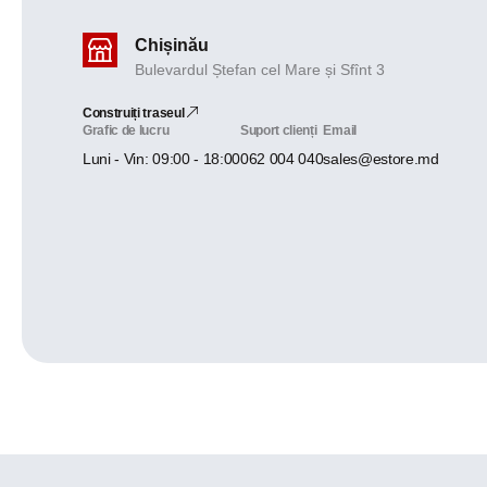
Chișinău
Bulevardul Ștefan cel Mare și Sfînt 3
Construiți traseul
Grafic de lucru
Suport clienți
Email
Luni - Vin: 09:00 - 18:00
062 004 040
sales@estore.md