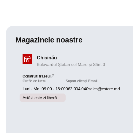
Magazinele noastre
Chișinău
Bulevardul Ștefan cel Mare și Sfînt 3
Construiți traseul
Grafic de lucru
Suport clienți
Email
Luni - Vin: 09:00 - 18:00
062 004 040
sales@estore.md
Astăzi este zi liberă