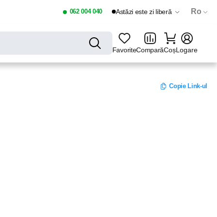
Ro
062 004 040
Astăzi este zi liberă
Favorite
Compară
Coș
Logare
Copie Link-ul