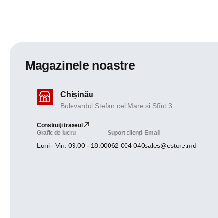
Magazinele noastre
Chișinău
Bulevardul Ștefan cel Mare și Sfînt 3
Construiți traseul
Grafic de lucru
Suport clienți
Email
Luni - Vin: 09:00 - 18:00
062 004 040
sales@estore.md