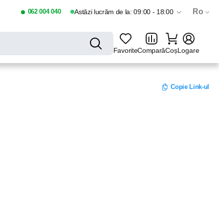
Ro
062 004 040
Astăzi lucrăm de la: 09:00 - 18:00
Favorite
Compară
Coș
Logare
Copie Link-ul