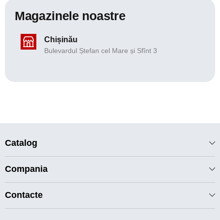
Magazinele noastre
Chișinău
Bulevardul Ștefan cel Mare și Sfînt 3
Catalog
Compania
Contacte