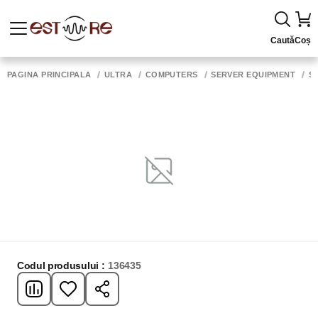
Caută
Coș
PAGINA PRINCIPALĂ
ULTRA
COMPUTERS
SERVER EQUIPMENT
S
Codul produsului :
136435