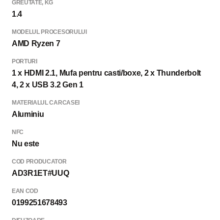
GREUTATE, KG
1.4
MODELUL PROCESORULUI
AMD Ryzen 7
PORTURI
1 x HDMI 2.1, Mufa pentru casti/boxe, 2 x Thunderbolt
4, 2 x USB 3.2 Gen 1
MATERIALUL CARCASEI
Aluminiu
NFC
Nu este
COD PRODUCATOR
AD3R1ET#UUQ
EAN COD
0199251678493