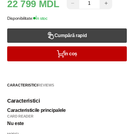
22 799 MDL
−
+
Disponibilitate:
În stoc
Cumpără rapid
În coș
CARACTERISTICI
REVIEWS
Caracteristici
Caracteristicile principalele
CARD READER
Nu este