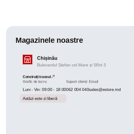
Magazinele noastre
Chișinău
Bulevardul Ștefan cel Mare și Sfînt 3
Construiți traseul
Grafic de lucru
Suport clienți
Email
Luni - Vin: 09:00 - 18:00
062 004 040
sales@estore.md
Astăzi este zi liberă