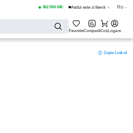
Ro
062 004 040
Astăzi este zi liberă
Favorite
Compară
Coș
Logare
Copie Link-ul