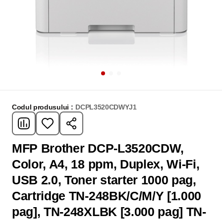
Codul produsului :
DCPL3520CDWYJ1
MFP Brother DCP-L3520CDW,
Color, A4, 18 ppm, Duplex, Wi-Fi,
USB 2.0, Toner starter 1000 pag,
Cartridge TN-248BK/C/M/Y [1.000
pag], TN-248XLBK [3.000 pag] TN-