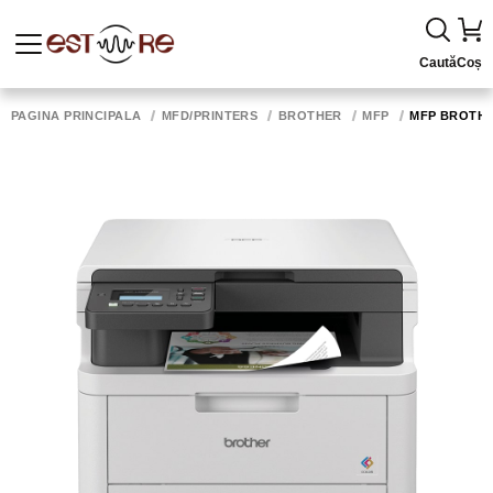
Caută
Coș
PAGINA PRINCIPALĂ
MFD/PRINTERS
BROTHER
MFP
MFP BROTHER