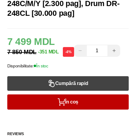
248C/M/Y [2.300 pag], Drum DR-
248CL [30.000 pag]
7 499 MDL
−
+
7 850 MDL
-351 MDL
-4%
Disponibilitate:
În stoc
Cumpără rapid
În coș
REVIEWS