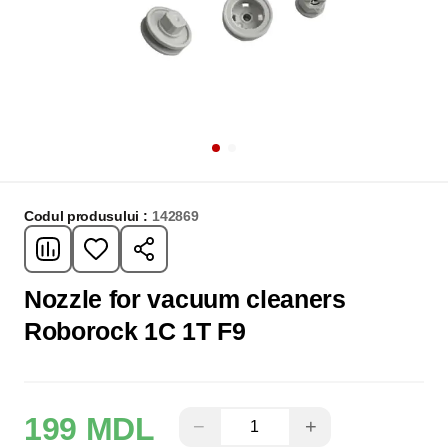
Codul produsului :
142869
Nozzle for vacuum cleaners
Roborock 1C 1T F9
199 MDL
−
+