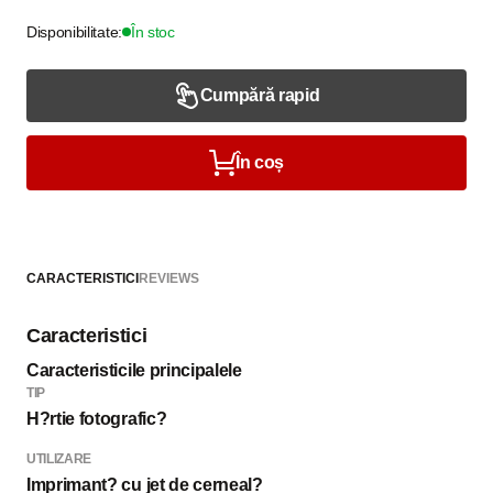
Disponibilitate:
În stoc
Cumpără rapid
În coș
CARACTERISTICI
REVIEWS
Caracteristici
Caracteristicile principalele
TIP
H?rtie fotografic?
UTILIZARE
Imprimant? cu jet de cerneal?