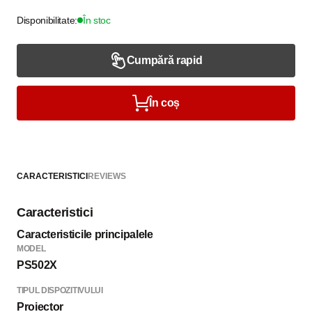
Disponibilitate:
În stoc
Cumpără rapid
În coș
CARACTERISTICI
REVIEWS
Caracteristici
Caracteristicile principalele
MODEL
PS502X
TIPUL DISPOZITIVULUI
Proiector