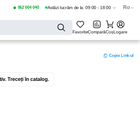
Ro
062 004 040
Astăzi lucrăm de la: 09:00 - 18:00
Favorite
Compară
Coș
Logare
Copie Link-ul
v. Treceți în catalog.