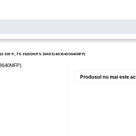
LARE
Toate rezultatele căutării [0 de produse]
MONITOARE
SCANERE
BIROTICA
5 000 P., FS-3920DN/FS-3040/3140/3540/3640MFP)
Produsul nu mai este acti