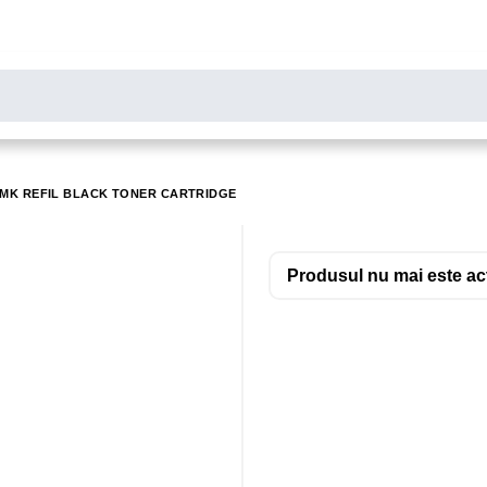
LARE
Toate rezultatele căutării [0 de produse]
MONITOARE
SCANERE
BIROTICA
40MK REFIL BLACK TONER CARTRIDGE
Produsul nu mai este acti