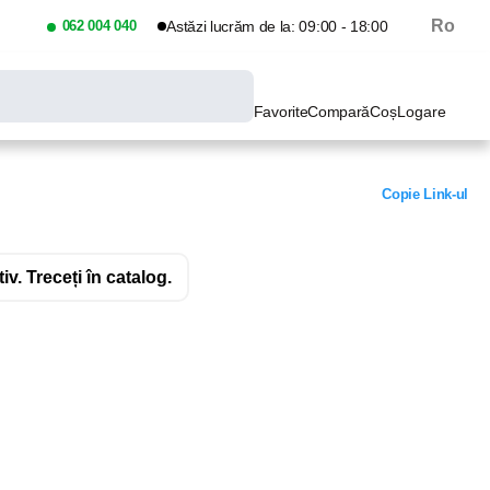
Ro
062 004 040
Astăzi lucrăm de la: 09:00 - 18:00
Favorite
Compară
Coș
Logare
Copie Link-ul
v. Treceți în catalog.