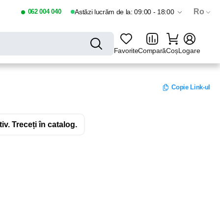
Ro
062 004 040
Astăzi lucrăm de la: 09:00 - 18:00
Favorite
Compară
Coș
Logare
Copie Link-ul
v. Treceți în catalog.