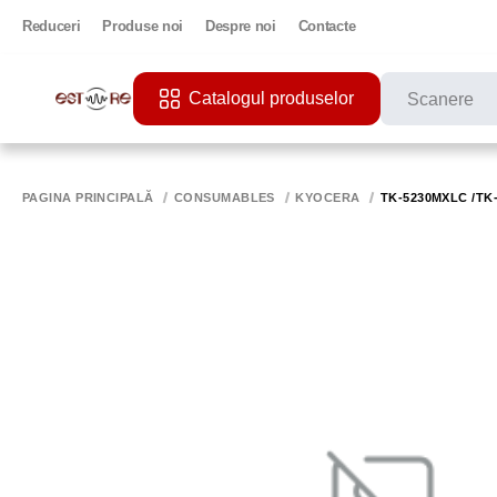
Reduceri
Produse noi
Despre noi
Contacte
Catalogul produselor
CĂUTĂRI POPU
PRINTER
PAGINA PRINCIPALĂ
CONSUMABLES
KYOCERA
TK-5230MXLC /TK