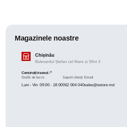
Magazinele noastre
Chișinău
Bulevardul Ștefan cel Mare și Sfînt 3
Construiți traseul
Grafic de lucru
Suport clienți
Email
Luni - Vin: 09:00 - 18:00
062 004 040
sales@estore.md