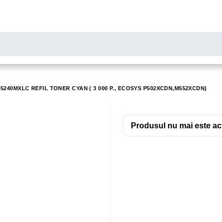
LARE
Toate rezultatele căutării [0 de produse]
MONITOARE
SCANERE
BIROTICA
-5240MXLC REFIL TONER CYAN ( 3 000 P., ECOSYS P502XCDN,M552XCDN)
Produsul nu mai este acti