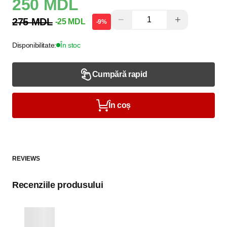
250 MDL
−
+
275 MDL
-25 MDL
-9%
Disponibilitate:
În stoc
Cumpără rapid
În coș
REVIEWS
Recenziile produsului