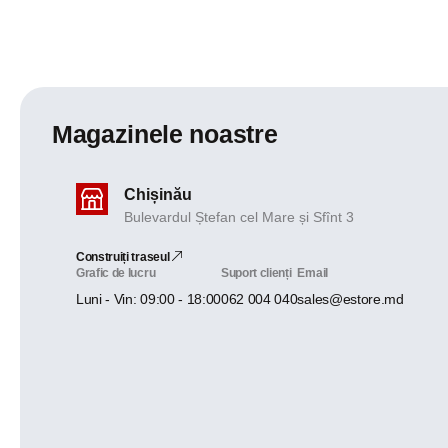
Magazinele noastre
Chișinău
Bulevardul Ștefan cel Mare și Sfînt 3
Construiți traseul
Grafic de lucru
Suport clienți
Email
Luni - Vin: 09:00 - 18:00
062 004 040
sales@estore.md