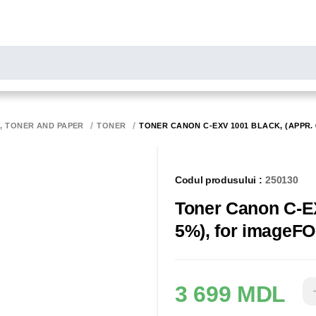
LARE
Toate rezultatele căutării [0 de produse]
MONITOARE
SCANERE
BIROTICA
K, TONER AND PAPER
TONER
TONER CANON C-EXV 1001 BLACK, (APPR. 
Codul produsului :
250130
Toner Canon C-EX
5%), for imageF
3 699 MDL