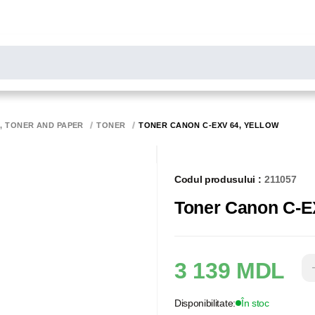
LARE
Toate rezultatele căutării [0 de produse]
MONITOARE
SCANERE
BIROTICA
K, TONER AND PAPER
TONER
TONER CANON C-EXV 64, YELLOW
Codul produsului :
211057
Toner Canon C-E
3 139 MDL
Disponibilitate:
În stoc