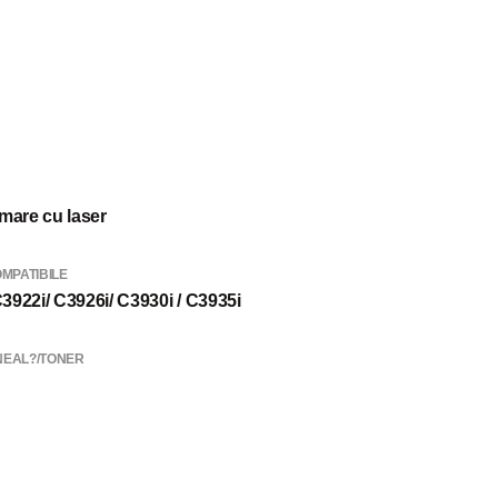
mare cu laser
MPATIBILE
922i/ C3926i/ C3930i / C3935i
EAL?/TONER