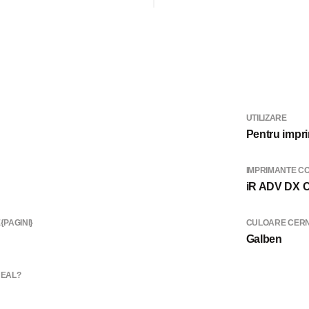
UTILIZARE
Pentru impri
IMPRIMANTE CO
iR ADV DX C3
PAGINI}
CULOARE CERN
Galben
NEAL?