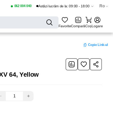
Ro
062 004 040
Astăzi lucrăm de la: 09:00 - 18:00
Favorite
Compară
Coș
Logare
Copie Link-ul
XV 64, Yellow
−
+