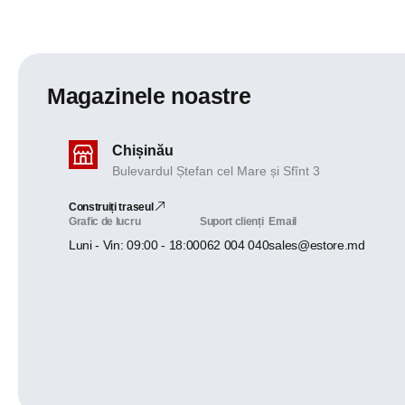
Magazinele noastre
Chișinău
Bulevardul Ștefan cel Mare și Sfînt 3
Construiți traseul
Grafic de lucru
Suport clienți
Email
Luni - Vin: 09:00 - 18:00
062 004 040
sales@estore.md