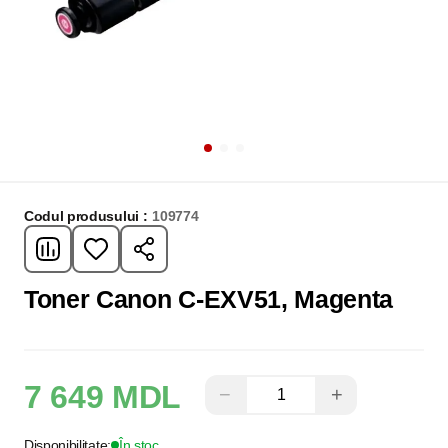
Codul produsului :
109774
Toner Canon C-EXV51, Magenta
7 649 MDL
−
+
Disponibilitate:
În stoc