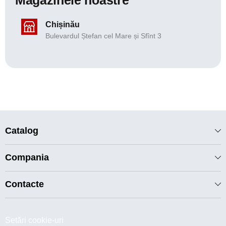
Chișinău
Bulevardul Ștefan cel Mare și Sfînt 3
Catalog
Compania
Contacte
Setări cookie-uri