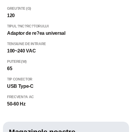
GREUTATE {G}
120
TIPUL ?NC?RC?TORULUI
Adaptor de re?ea universal
TENSIUNE DE INTRARE
100~240 VAC
PUTERE{W}
65
TIP CONECTOR
USB Type-C
FRECVEN?A AC
50-60 Hz
Magazinele noastre