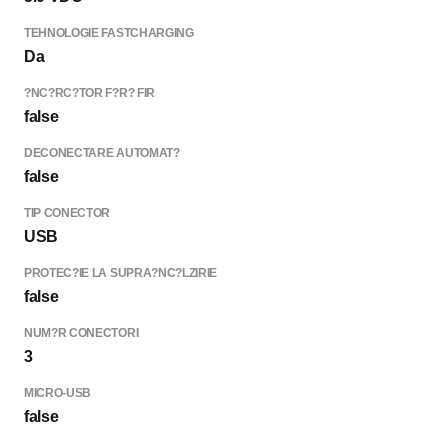
TEHNOLOGIE FASTCHARGING
Da
?NC?RC?TOR F?R? FIR
false
DECONECTARE AUTOMAT?
false
TIP CONECTOR
USB
PROTEC?IE LA SUPRA?NC?LZIRIE
false
NUM?R СONECTORI
3
MICRO-USB
false