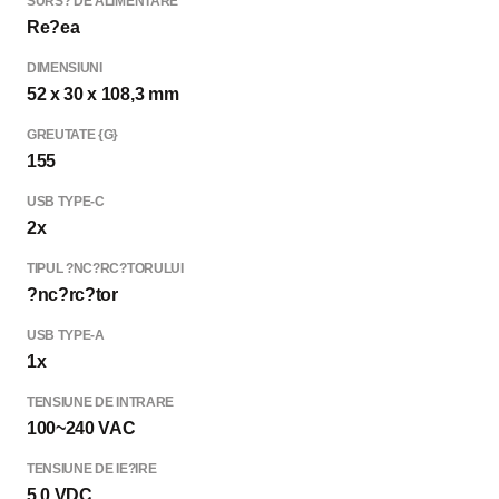
SURS? DE ALIMENTARE
Re?ea
DIMENSIUNI
52 x 30 x 108,3 mm
GREUTATE {G}
155
USB TYPE-C
2x
TIPUL ?NC?RC?TORULUI
?nc?rc?tor
USB TYPE-A
1x
TENSIUNE DE INTRARE
100~240 VAC
TENSIUNE DE IE?IRE
5.0 VDC