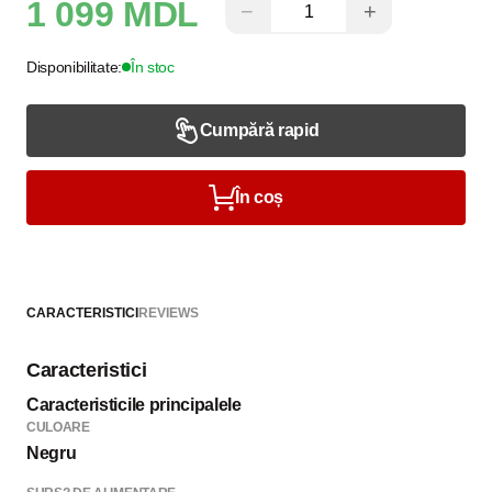
1 099 MDL
−
+
Disponibilitate:
În stoc
Cumpără rapid
În coș
CARACTERISTICI
REVIEWS
Caracteristici
Caracteristicile principalele
CULOARE
Negru