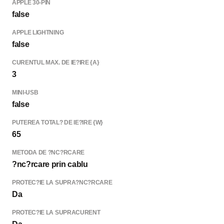
APPLE 30-PIN
false
APPLE LIGHTNING
false
CURENTUL MAX. DE IE?IRE {A}
3
MINI-USB
false
PUTEREA TOTAL? DE IE?IRE {W}
65
METODA DE ?NC?RCARE
?nc?rcare prin cablu
PROTEC?IE LA SUPRA?NC?RCARE
Da
PROTEC?IE LA SUPRACURENT