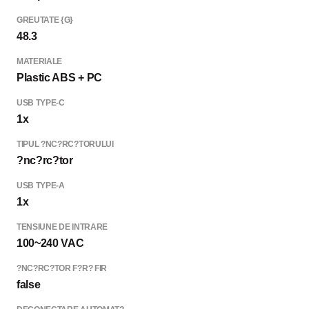
GREUTATE {G}
48.3
MATERIALE
Plastic ABS + PC
USB TYPE-C
1x
TIPUL ?NC?RC?TORULUI
?nc?rc?tor
USB TYPE-A
1x
TENSIUNE DE INTRARE
100~240 VAC
?NC?RC?TOR F?R? FIR
false