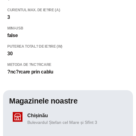
CURENTUL MAX. DE IE?IRE {A}
3
MINI-USB
false
PUTEREA TOTAL? DE IE?IRE {W}
30
METODA DE ?NC?RCARE
?nc?rcare prin cablu
Magazinele noastre
Chișinău
Bulevardul Ștefan cel Mare și Sfînt 3