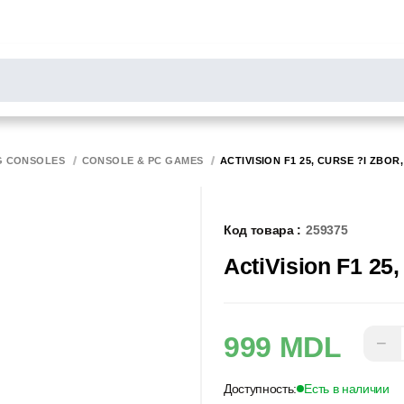
РОСЫ
результаты поиска [0 товаров]
НИТОРЫ
СКАННЕРЫ
БИРОТИКА
G CONSOLES
CONSOLE & PC GAMES
ACTIVISION F1 25, CURSE ?I ZBOR,
Код товара :
259375
ActiVision F1 25,
999 MDL
−
Доступность:
Есть в наличии