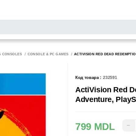
РОСЫ
результаты поиска [0 товаров]
НИТОРЫ
СКАННЕРЫ
БИРОТИКА
G CONSOLES
CONSOLE & PC GAMES
ACTIVISION RED DEAD REDEMPTION
Код товара :
232591
ActiVision Red D
Adventure, PlaySt
799 MDL
−