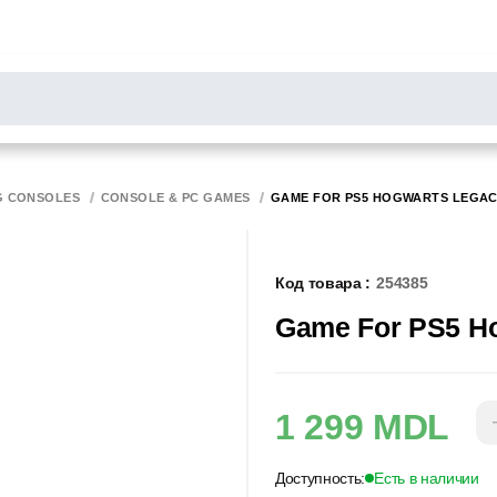
РОСЫ
результаты поиска [0 товаров]
НИТОРЫ
СКАННЕРЫ
БИРОТИКА
G CONSOLES
CONSOLE & PC GAMES
GAME FOR PS5 HOGWARTS LEGAC
Код товара :
254385
Game For PS5 H
1 299 MDL
Доступность:
Есть в наличии