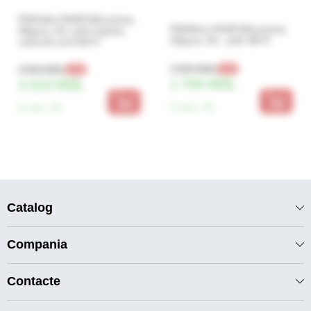
P3010dw PANTUM printer,
P2500nw PANTUM printer,
30ppm, A4, with duplex,
22ppm, A4 , with Wi-Fi
network and Wi-Fi
2 000 MDL
3 660 MDL
-15%
-12%
1 700 MDL
3 210 MDL
În stoc:
35
În stoc:
59
Catalog
Compania
Contacte