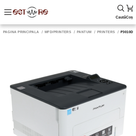
Caută
Coș
PAGINA PRINCIPALĂ
MFD/PRINTERS
PANTUM
PRINTERS
P3010DW