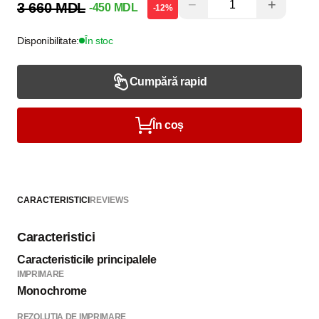
−
+
3 660 MDL
-450 MDL
-12%
Disponibilitate:
În stoc
Cumpără rapid
În coș
CARACTERISTICI
REVIEWS
Caracteristici
Caracteristicile principalele
IMPRIMARE
Monochrome
REZOLUTIA DE IMPRIMARE