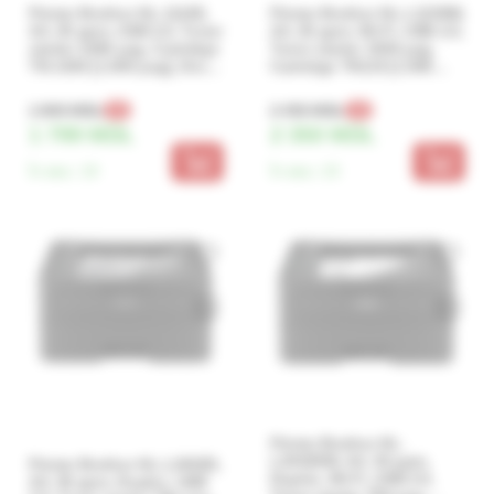
Printer Brother HL-1110E,
Printer Brother HL-L1230W,
A4, 20 ppm, USB 2.0, Toner
A4, 20 ppm, Wi-Fi, USB 2.0,
starter 1000 pag, Cartridge
Toner starter 1500 pag,
TN-1030 [1.000 pag], Drum
Cartridge TN119 [1.500
DR-1030 [10.000 pag]
pag], Drum DR119 [10.000
pag]
1 900 MDL
2 450 MDL
-5%
-4%
1 799 MDL
2 350 MDL
În stoc:
19
În stoc:
23
Printer Brother HL-
L2442DW, A4, 30 ppm,
Printer Brother HL-L2402D,
Duplex, Wi-Fi, USB 2.0,
A4, 30 ppm, Duplex, USB