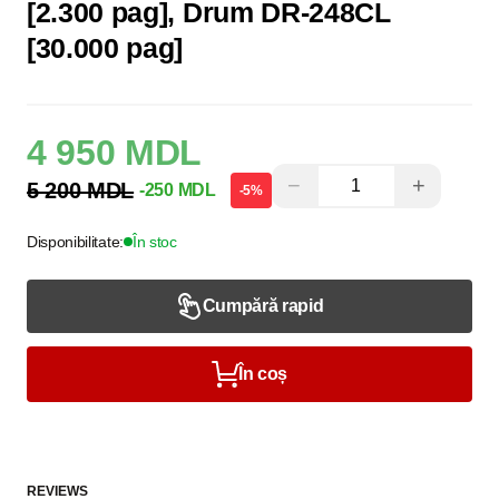
[2.300 pag], Drum DR-248CL
[30.000 pag]
4 950 MDL
−
+
5 200 MDL
-250 MDL
-5%
Disponibilitate:
În stoc
Cumpără rapid
În coș
REVIEWS