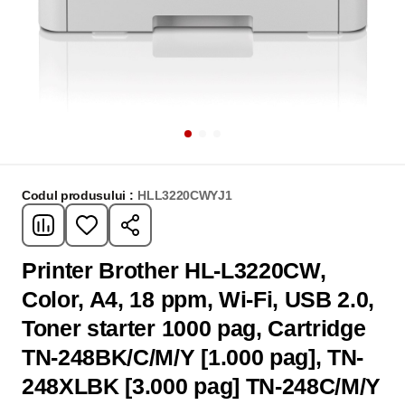
Codul produsului :
HLL3220CWYJ1
Printer Brother HL-L3220CW,
Color, A4, 18 ppm, Wi-Fi, USB 2.0,
Toner starter 1000 pag, Cartridge
TN-248BK/C/M/Y [1.000 pag], TN-
248XLBK [3.000 pag] TN-248C/M/Y