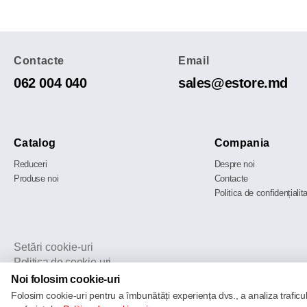
Contacte
Email
062 004 040
sales@estore.md
Catalog
Compania
Reduceri
Despre noi
Produse noi
Contacte
Politica de confidențialit
Setări cookie-uri
Politica de cookie-uri
Noi folosim cookie-uri
Folosim cookie-uri pentru a îmbunătăți experiența dvs., a analiza traficu
© 2013 – 2026 ECOM