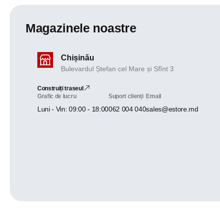
Magazinele noastre
Chișinău
Bulevardul Ștefan cel Mare și Sfînt 3
Construiți traseul
Grafic de lucru
Suport clienți
Email
Luni - Vin: 09:00 - 18:00
062 004 040
sales@estore.md