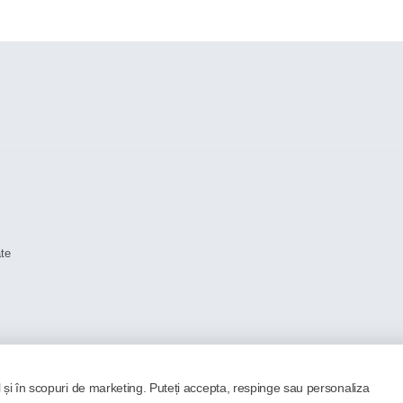
ate
l și în scopuri de marketing. Puteți accepta, respinge sau personaliza