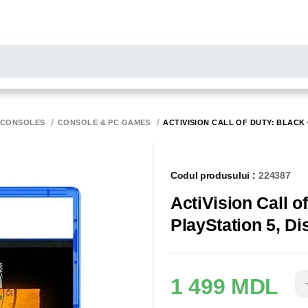
LARE
Toate rezultatele căutării [0 de produse]
MONITOARE
SCANERE
BIROTICA
 CONSOLES
CONSOLE & PC GAMES
ACTIVISION CALL OF DUTY: BLACK 
Codul produsului :
224387
ActiVision Call o
PlayStation 5, Di
1 499 MDL