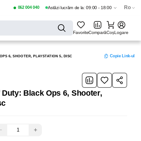
Ro
062 004 040
Astăzi lucrăm de la: 09:00 - 18:00
Favorite
Compară
Coș
Logare
Copie Link-ul
OPS 6, SHOOTER, PLAYSTATION 5, DISC
f Duty: Black Ops 6, Shooter,
sc
−
+