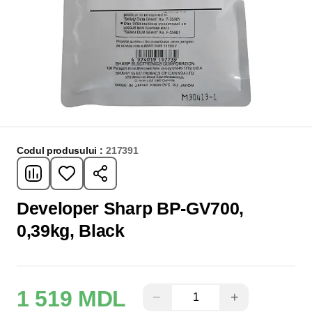
Codul produsului :
217391
Developer Sharp BP-GV700,
0,39kg, Black
1 519 MDL
−
+