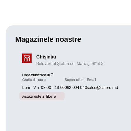
Magazinele noastre
Chișinău
Bulevardul Ștefan cel Mare și Sfînt 3
Construiți traseul
Grafic de lucru
Suport clienți
Email
Luni - Vin: 09:00 - 18:00
062 004 040
sales@estore.md
Astăzi este zi liberă