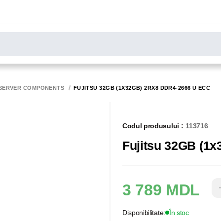
LARE
Toate rezultatele căutării [0 de produse]
MONITOARE
SCANERE
BIROTICA
SERVER COMPONENTS
FUJITSU 32GB (1X32GB) 2RX8 DDR4-2666 U ECC
Codul produsului :
113716
Fujitsu 32GB (1
3 789 MDL
Disponibilitate:
În stoc