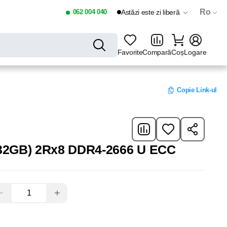
Ro
062 004 040
Astăzi este zi liberă
Favorite
Compară
Coș
Logare
Copie Link-ul
x32GB) 2Rx8 DDR4-2666 U ECC
−
+