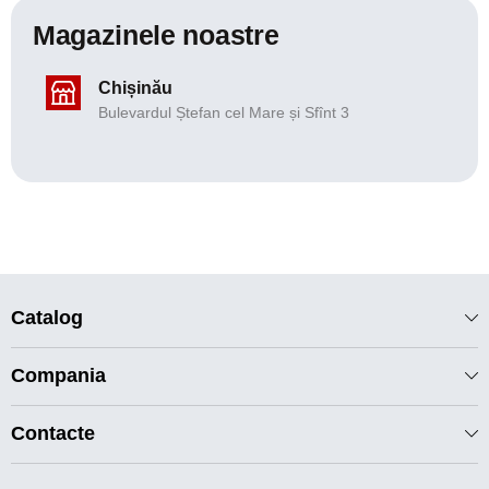
Magazinele noastre
Chișinău
Bulevardul Ștefan cel Mare și Sfînt 3
Catalog
Compania
Contacte