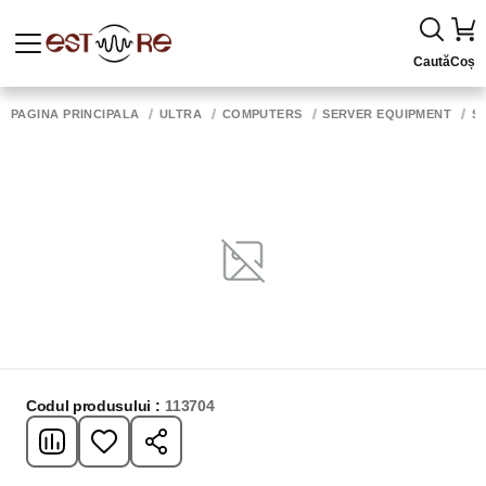
Caută
Coș
PAGINA PRINCIPALĂ
ULTRA
COMPUTERS
SERVER EQUIPMENT
S
Codul produsului :
113704