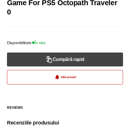
Game For PS5 Octopath Traveler
0
Disponibilitate:
În stoc
Cumpără rapid
Află primul!
REVIEWS
Recenziile produsului