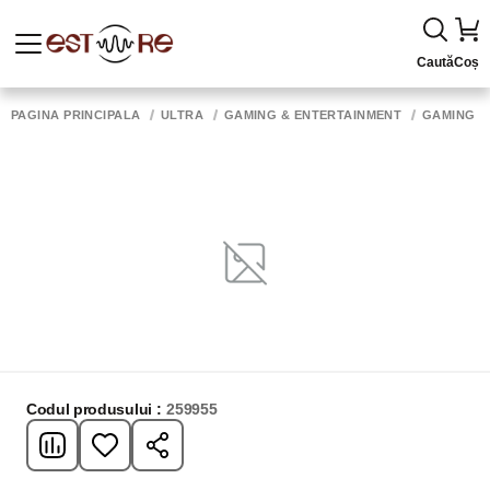
Caută
Coș
PAGINA PRINCIPALĂ
ULTRA
GAMING & ENTERTAINMENT
GAMING 
Codul produsului :
259955