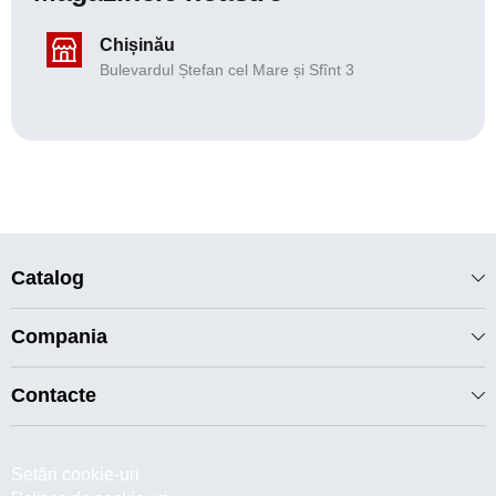
Chișinău
Bulevardul Ștefan cel Mare și Sfînt 3
Catalog
Compania
Contacte
Setări cookie-uri