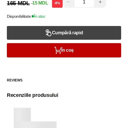
−
+
165 MDL
-15 MDL
-9%
Disponibilitate:
În stoc
Cumpără rapid
În coș
REVIEWS
Recenziile produsului