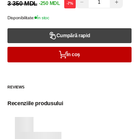
−
+
3 350 MDL
-250 MDL
-7%
Disponibilitate:
În stoc
Cumpără rapid
În coș
REVIEWS
Recenziile produsului