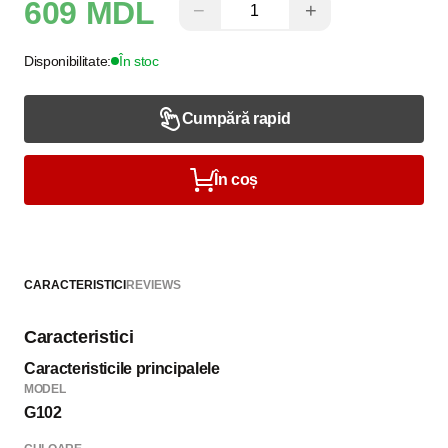
609 MDL
−
+
Disponibilitate:
În stoc
Cumpără rapid
În coș
CARACTERISTICI
REVIEWS
Caracteristici
Caracteristicile principalele
MODEL
G102